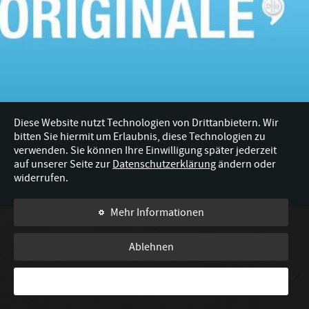
Interview mit Sarah
au
Interview mit Benedict
FinalistInnen reisen nach Mallorca
Workshops
Diese Website nutzt Technologien von Drittanbietern. Wir
Wer sind die FinalistInnen?
bitten Sie hiermit um Erlaubnis, diese Technologien zu
verwenden. Sie können Ihre Einwilligung später jederzeit
auf unserer Seite zur
Datenschutzerklärung
ändern oder
Live am Messestand
widerrufen.
Expopharm in Düsseldorf
Mehr Informationen
Fotobox on Tour in Limburg an der Lahn
Ablehnen
Live auf der Expopharm
Alle akzeptieren und schließen
WISCHEN, UM WEITERZULESEN
Im
Die Jury